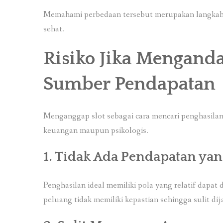
Memahami perbedaan tersebut merupakan langkah 
sehat.
Risiko Jika Menganda
Sumber Pendapatan
Menganggap slot sebagai cara mencari penghasilan d
keuangan maupun psikologis.
1. Tidak Ada Pendapatan yan
Penghasilan ideal memiliki pola yang relatif dapat 
peluang tidak memiliki kepastian sehingga sulit d