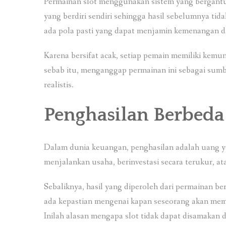
Permainan slot menggunakan sistem yang bergantu
yang berdiri sendiri sehingga hasil sebelumnya tid
ada pola pasti yang dapat menjamin kemenangan 
Karena bersifat acak, setiap pemain memiliki kem
sebab itu, menganggap permainan ini sebagai sum
realistis.
Penghasilan Berbed
Dalam dunia keuangan, penghasilan adalah uang yan
menjalankan usaha, berinvestasi secara terukur, a
Sebaliknya, hasil yang diperoleh dari permainan 
ada kepastian mengenai kapan seseorang akan memp
Inilah alasan mengapa slot tidak dapat disamakan d