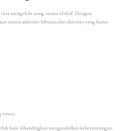
ara mengelola uang secara efektif. Dengan
 antara aktivitas hiburan dan aktivitas yang benar-
 emosi.
 lebih kuat dibandingkan mengandalkan keberuntungan.