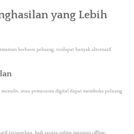
ghasilan yang Lebih
ainan berbasis peluang, terdapat banyak alternatif
lan
, menulis, atau pemasaran digital dapat membuka peluang
tif terjangkau, baik secara online maupun offline.