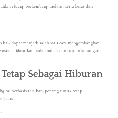
iliki peluang berkembang melalui kerja keras dan
an baik dapat menjadi salah satu cara mengembangkan
investasi didasarkan pada analisis dan tujuan keuangan
Tetap Sebagai Hiburan
gital berbasis taruhan, penting untuk tetap
erjaan.
n: