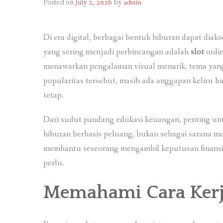
Posted on
July 2, 2026
by
admin
Di era digital, berbagai bentuk hiburan dapat dia
yang sering menjadi perbincangan adalah
slot
onli
menawarkan pengalaman visual menarik, tema yang
popularitas tersebut, masih ada anggapan keliru b
tetap.
Dari sudut pandang edukasi keuangan, penting 
hiburan berbasis peluang, bukan sebagai sarana 
membantu seseorang mengambil keputusan finansial
perlu.
Memahami Cara Kerja