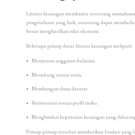
Literasi keuangan membantu seseorang memahami c
pengetahuan yang baik, seseorang dapat membedakan
benar menghasilkan nilai ekonomi.
Beberapa prinsip dasar literasi keuangan meliputi:
Menyusun anggaran bulanan.
Menabung secara rutin.
Membangun dana darurat.
Berinvestasi sesuai profil risiko.
Menghindari keputusan keuangan yang didorong
Prinsip-prinsip tersebut memberikan fondasi yang