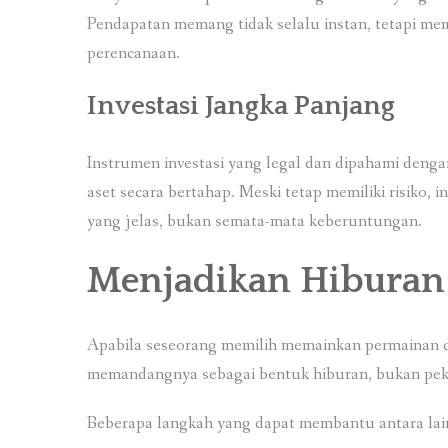
Pendapatan memang tidak selalu instan, tetapi mem
perencanaan.
Investasi Jangka Panjang
Instrumen investasi yang legal dan dipahami deng
aset secara bertahap. Meski tetap memiliki risiko, 
yang jelas, bukan semata-mata keberuntungan.
Menjadikan Hiburan 
Apabila seseorang memilih memainkan permainan di
memandangnya sebagai bentuk hiburan, bukan pek
Beberapa langkah yang dapat membantu antara lai