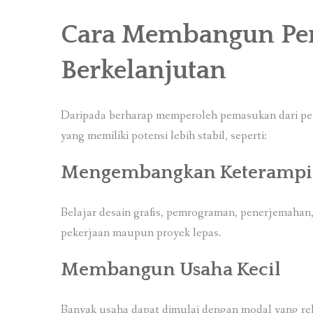
Cara Membangun Pen
Berkelanjutan
Daripada berharap memperoleh pemasukan dari perm
yang memiliki potensi lebih stabil, seperti:
Mengembangkan Keterampi
Belajar desain grafis, pemrograman, penerjemahan
pekerjaan maupun proyek lepas.
Membangun Usaha Kecil
Banyak usaha dapat dimulai dengan modal yang rela