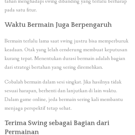
tahan menghadapi swing dibanding yang terlalu berharap
pada satu fitur.
Waktu Bermain Juga Berpengaruh
Bermain terlalu lama saat swing justru bisa memperburuk
keadaan. Otak yang lelah cenderung membuat keputusan
kurang tepat. Menentukan durasi bermain adalah bagian
dari strategi bertahan yang sering diremehkan.
Cobalah bermain dalam sesi singkat. Jika hasilnya tidak
sesuai harapan, berhenti dan lanjutkan di lain waktu.
Dalam game online, jeda bermain sering kali membantu
menjaga perspektif tetap sehat.
Terima Swing sebagai Bagian dari
Permainan