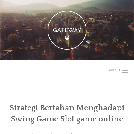
Skip
to
content
MENU
Strategi Bertahan Menghadapi
Swing Game Slot game online