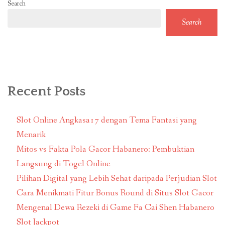
Search
Search
Recent Posts
Slot Online Angkasa17 dengan Tema Fantasi yang
Menarik
Mitos vs Fakta Pola Gacor Habanero: Pembuktian
Langsung di Togel Online
Pilihan Digital yang Lebih Sehat daripada Perjudian Slot
Cara Menikmati Fitur Bonus Round di Situs Slot Gacor
Mengenal Dewa Rezeki di Game Fa Cai Shen Habanero
Slot Jackpot