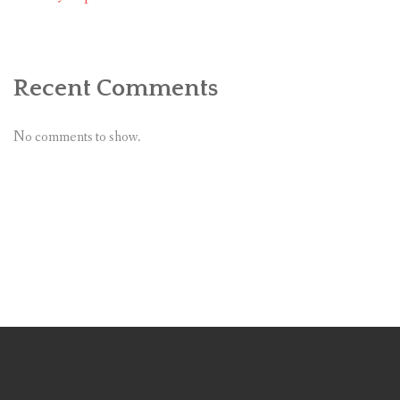
Recent Comments
No comments to show.