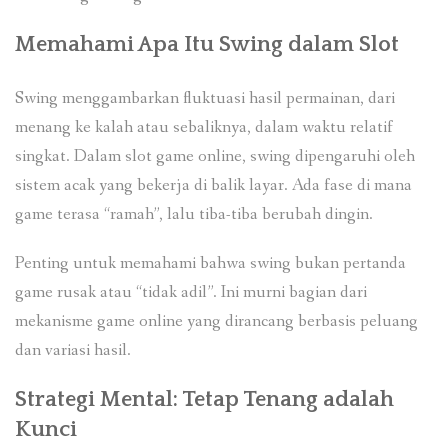
Memahami Apa Itu Swing dalam Slot
Swing menggambarkan fluktuasi hasil permainan, dari
menang ke kalah atau sebaliknya, dalam waktu relatif
singkat. Dalam slot game online, swing dipengaruhi oleh
sistem acak yang bekerja di balik layar. Ada fase di mana
game terasa “ramah”, lalu tiba-tiba berubah dingin.
Penting untuk memahami bahwa swing bukan pertanda
game rusak atau “tidak adil”. Ini murni bagian dari
mekanisme game online yang dirancang berbasis peluang
dan variasi hasil.
Strategi Mental: Tetap Tenang adalah
Kunci