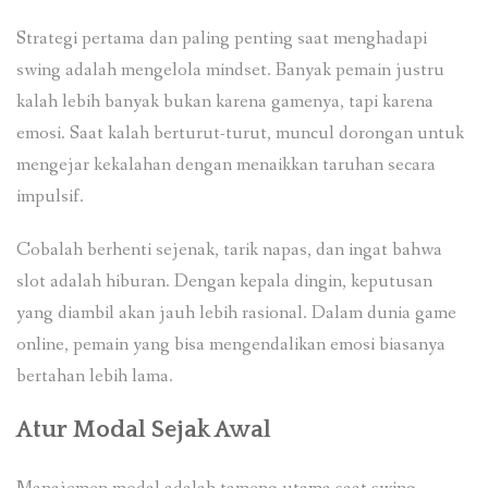
Strategi pertama dan paling penting saat menghadapi
swing adalah mengelola mindset. Banyak pemain justru
kalah lebih banyak bukan karena gamenya, tapi karena
emosi. Saat kalah berturut-turut, muncul dorongan untuk
mengejar kekalahan dengan menaikkan taruhan secara
impulsif.
Cobalah berhenti sejenak, tarik napas, dan ingat bahwa
slot adalah hiburan. Dengan kepala dingin, keputusan
yang diambil akan jauh lebih rasional. Dalam dunia game
online, pemain yang bisa mengendalikan emosi biasanya
bertahan lebih lama.
Atur Modal Sejak Awal