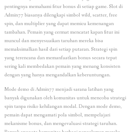
pentingnya memahami fitur bonus di setiap game. Slot di
Admin77 biasanya dilengkapi simbol wild, scatter, free
spin, dan multiplier yang dapat memicu kemenangan
tambahan. Pemain yang cermat mencatat kapan fitur ini
muncul dan menyesuaikan taruhan mereka bisa
memaksimalkan hasil dari setiap putaran. Strategi spin
yang terencana dan memanfaatkan bonus secara tepat
sering kali membedakan pemain yang menang konsisten
dengan yang hanya mengandalkan keberuntungan.
Mode demo di Admin77 menjadi sarana latihan yang
banyak digunakan oleh komunitas untuk mencoba strategi
spin tanpa risiko kehilangan modal. Dengan mode demo,
pemain dapat mengamati pola simbol, mempelajari
mekanisme bonus, dan mengevaluasi strategi taruhan.