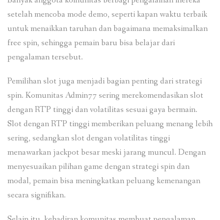
Banyak anggota komunitas berbagi pengalaman mereka
setelah mencoba mode demo, seperti kapan waktu terbaik
untuk menaikkan taruhan dan bagaimana memaksimalkan
free spin, sehingga pemain baru bisa belajar dari
pengalaman tersebut.
Pemilihan slot juga menjadi bagian penting dari strategi
spin. Komunitas Admin77 sering merekomendasikan slot
dengan RTP tinggi dan volatilitas sesuai gaya bermain.
Slot dengan RTP tinggi memberikan peluang menang lebih
sering, sedangkan slot dengan volatilitas tinggi
menawarkan jackpot besar meski jarang muncul. Dengan
menyesuaikan pilihan game dengan strategi spin dan
modal, pemain bisa meningkatkan peluang kemenangan
secara signifikan.
Selain itu, kehadiran komunitas membuat pengalaman