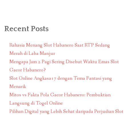
Recent Posts
Rahasia Menang Slot Habanero Saat RTP Sedang
Merah di Laba Manjur
Mengapa Jam 2 Pagi Sering Disebut Waktu Emas Slot
Gacor Habanero?
Slot Online Angkasa17 dengan Tema Fantasi yang
Menarik
Mitos vs Fakta Pola Gacor Habanero: Pembuktian
Langsung di Togel Online
Pilihan Digital yang Lebih Sehat daripada Perjudian Slot