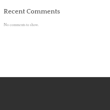
Recent Comments
No comments to show.